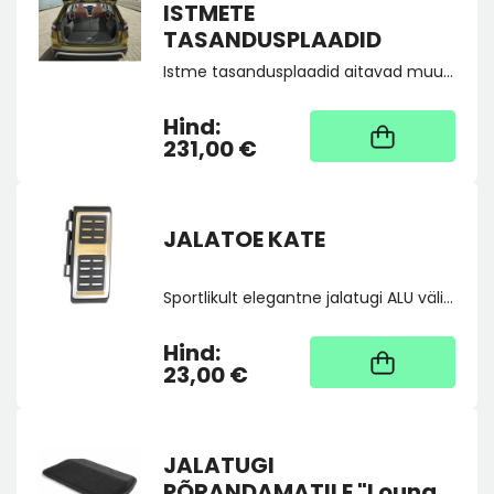
ISTMETE
TASANDUSPLAADID
Istme tasandusplaadid aitavad muuta teise istmerea ja pakiruumi vahekoha tasasemaks, et oleks võimalik autos magada.
Hind:
Kaup tootja laos, tarne
üldjuhul 4 tööpäeva
231,00 €
JALATOE KATE
Sportlikult elegantne jalatugi ALU välimuse ja vastupidava kummiga.
Hind:
Kaup tootja laos, tarne
üldjuhul 4 tööpäeva
23,00 €
JALATUGI
PÕRANDAMATILE "Lounge