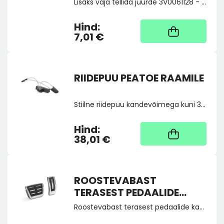
Lisaks vaja tellida juurde 3V0061128 - raam peatoele. Ei sobi kasutamiseks sportistmetega sõidukil.
Hind:
Kaup tootja laos, tarne
üldjuhul 4 tööpäeva
7,01 €
RIIDEPUU PEATOE RAAMILE
Stiilne riidepuu kandevõimega kuni 3 kg.
Hind:
Kaup tootja laos, tarne
üldjuhul 4 tööpäeva
38,01 €
ROOSTEVABAST
TERASEST PEDAALIDE
KATTED (DSG automaat)
Roostevabast terasest pedaalide katted, automaatkastiga sõidukile (katted gaasi- ja piduripedaalile)