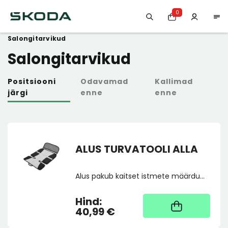
0
home
Teie auto jaoks
Kodiaq
2024-
Salongitarvikud
Salongitarvikud
Positsiooni
Odavamad
Kallimad
järgi
enne
enne
ALUS TURVATOOLI ALLA
Alus pakub kaitset istmete määrdumise ning kahjustuste eest.
Hind:
2
40,99 €