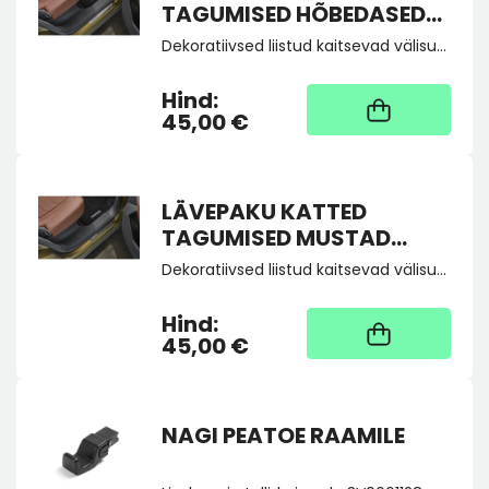
TAGUMISED HÕBEDASED
KODIAQ II
Dekoratiivsed liistud kaitsevad välisukse lävede värvkatet mustuse või kahjustuste eest. Need on valmistatud kvaliteetsest alumiiniumist, kaunistatud KODIAQ kirjaga. Komplekt sisaldab tagauste liiste (2tk).
Hind:
Kaup tootja laos, tarne
üldjuhul 4 tööpäeva
45,00 €
LÄVEPAKU KATTED
TAGUMISED MUSTAD
KODIAQ II
Dekoratiivsed liistud kaitsevad välisukse lävede värvkatet mustuse või kahjustuste eest. Need on valmistatud kvaliteetsest alumiiniumist, kaunistatud KODIAQ kirjaga. Komplekt sisaldab tagauste liiste (2tk).
Hind:
Kaup tootja laos, tarne
üldjuhul 4 tööpäeva
45,00 €
NAGI PEATOE RAAMILE