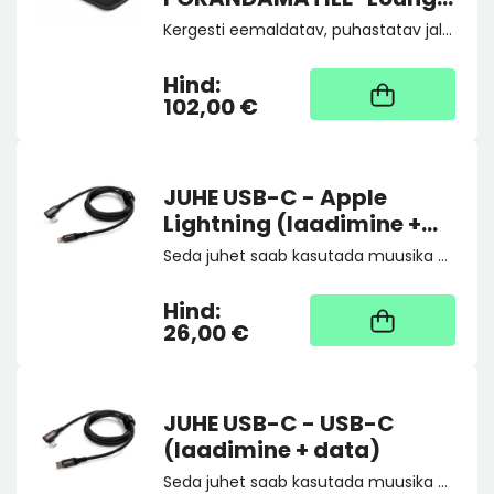
Step"
Kergesti eemaldatav, puhastatav jalgadetugi on ette nähtud asetamiseks otse kõrvalistmete (nii esi- kui ka tagaistmete) jalamattidele. Ei tohi kasutada juhiruumis. Komplekt sisaldab 2 jalatuge.
Hind:
Kaup tootja laos, tarne
üldjuhul 4 tööpäeva
102,00 €
JUHE USB-C - Apple
Lightning (laadimine +
data)
Seda juhet saab kasutada muusika voogesitamiseks või mobiiltelefoni ühendamiseks auto infotainment-süsteemiga. Toetab kiirlaadimist. Sisend: USB-C pistik (isane) Väljund: Apple Lighting pistik (isane). Ei saa kasutada USB-A sisendiga autodes.
Hind:
Kaup tootja laos, tarne
üldjuhul 4 tööpäeva
26,00 €
JUHE USB-C - USB-C
(laadimine + data)
Seda juhet saab kasutada muusika voogesitamiseks või mobiiltelefoni ühendamiseks auto infotainment-süsteemiga. Toetab kiirlaadimist. Sisend: USB-C pistik (isane) Väljund: USB-C pistik (isane). Ei saa kasutada USB-A sisendiga autodes.