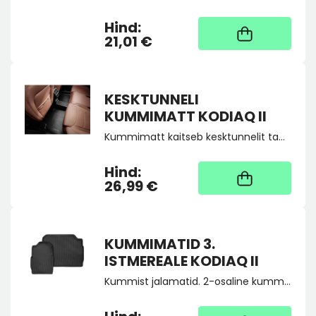
Hind:
Kaup tootja laos, tarne
üldjuhul 4 tööpäeva
21,01 €
KESKTUNNELI
KUMMIMATT KODIAQ II
Kummimatt kaitseb kesktunnelit tagaistmel reisijate taldadest tekkiva prahi ja mustuse eest. Selline kaitse on eriti vajalik, kui kõik kohad autos on hõivatud.
Hind:
29
26,99 €
KUMMIMATID 3.
ISTMEREALE KODIAQ II
Kummist jalamatid. 2-osaline kummimattide komplekt 3. istmereale. Ülestõstetud servaga matid sobivad perfektselt põrandapinnaga, püüavad kinni mustuse ja niiskuse ning on libisemiskindlad ja kergesti pestavad. Soovitav kasutada koos 57H061580B
Kaup tootja laos, tarne