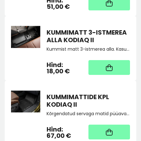
Hind:
üldjuhul 4 tööpäeva
51,00 €
KUMMIMATT 3-ISTMEREA
ALLA KODIAQ II
Kummist matt 3-istmerea alla. Kasutatav ainult koos tootega 57H061580A.
Hind:
Kaup tootja laos, tarne
üldjuhul 4 tööpäeva
18,00 €
KUMMIMATTIDE KPL
KODIAQ II
Kõrgendatud servaga matid püüavad kinni igasuguse mustuse, k. a. vesi. Neid on lihtne puhastada. Kummimattide puhul on määrav praktilisus ning madal hind.
Hind:
30
67,00 €