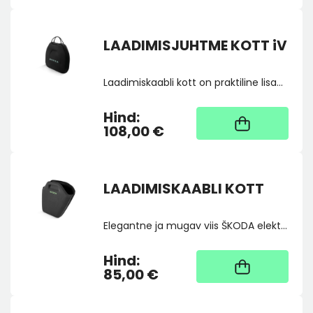
LAADIMISJUHTME KOTT iV
Laadimiskaabli kott on praktiline lisavarustus igale elektriautole, mis tagab, et laadimiskaabel – mida saab kasutada kõigis standardsetes laadimisjaamades – on alati käepärast, kui seda vajate. Mõõtmed 454 x 440 x 104 mm
Hind:
Kaup tootja laos, tarne
üldjuhul 4 tööpäeva
108,00 €
LAADIMISKAABLI KOTT
Elegantne ja mugav viis ŠKODA elektriauto MODE 3 laadimiskaabli käeulatuses hoidmiseks. Laadimiskaabli tasku on praktiline lisavarustus teie elektri või pistikhübriid autole.
Hind:
Kaup tootja laos, tarne
üldjuhul 4 tööpäeva
85,00 €