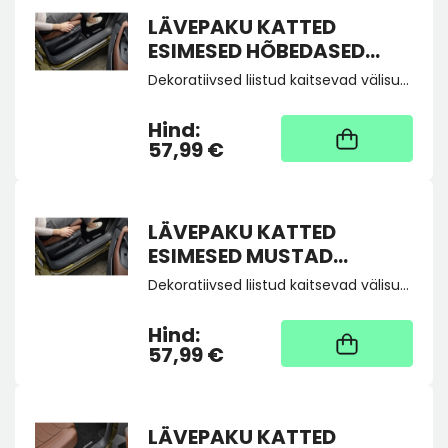
LÄVEPAKU KATTED
ESIMESED HÕBEDASED
KODIAQ II
Dekoratiivsed liistud kaitsevad välisukse lävede värvkatet mustuse või kahjustuste eest. Need on valmistatud kvaliteetsest alumiiniumist, kaunistatud KODIAQ kirjaga. Komplekt sisaldab esiuste liiste (2tk).
Hind:
Kaup tootja laos, tarne
üldjuhul 4 tööpäeva
57,99 €
LÄVEPAKU KATTED
ESIMESED MUSTAD
KODIAQ II
Dekoratiivsed liistud kaitsevad välisukse lävede värvkatet mustuse või kahjustuste eest. Need on valmistatud kvaliteetsest alumiiniumist, kaunistatud KODIAQ kirjaga. Komplekt sisaldab esiuste liiste (2tk).
Hind:
Kaup tootja laos, tarne
üldjuhul 4 tööpäeva
57,99 €
LÄVEPAKU KATTED