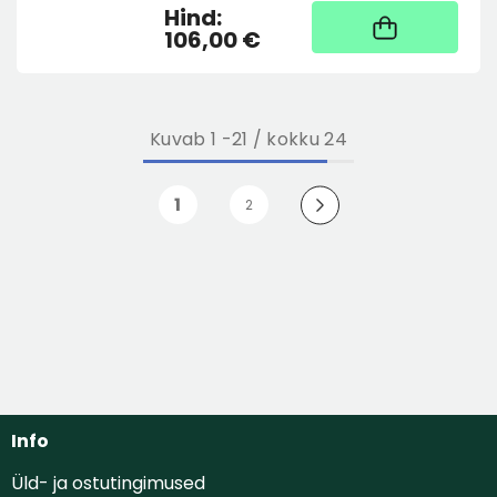
Hind:
Kaup tootja laos, tarne
üldjuhul 4 tööpäeva
106,00 €
Kuvab
1
-
21
/ kokku 24
1
2
Info
Üld- ja ostutingimused