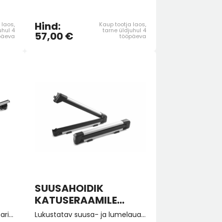
Hind:
 laos,
Kaup tootja laos,
uhul 4
tarne üldjuhul 4
57,00 €
päeva
tööpäeva
SUUSAHOIDIK
KATUSERAAMILE
LUKUSTATAV
Ristitalad katusele on alati parim ja turvalisim lahendus sinu autole. Taladel võib vedada lihtsasti ka suuremat pagasit. Ristitalad on edukalt läbinud City Crash testi. Materjal: alumiinium. Sobilik Superb 3 Combi (2015-2024)
Lukustatav suusa- ja lumelauakandur on ohutu lahendus suuskade või lumelaudade transportimiseks, eriti autodele, millel ei ole tagumisel keskistmel kokkupandavat käetuge. Võimalik transportida kuni 4 paari suuski või kahte lumelauda.