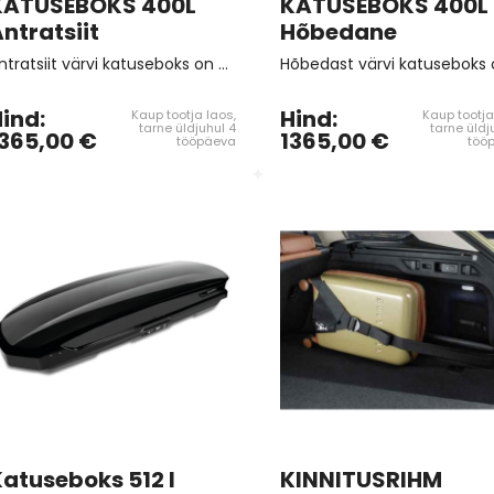
KATUSEBOKS 400L
KATUSEBOKS 400L
ntratsiit
Hõbedane
Antratsiit värvi katuseboks on avatav mõlemalt poolt, mis muudab peale- ja mahalaadimise mugavamaks. Uue ŠKODA katuseboksi kogumaht on kasvanud 400 liitrini, mis pakub piisavalt ruumi kõigeks, mida reisidel vaja võib minna. Mõõdud: 215 x 95 x 35 cm.
ind:
Hind:
Kaup tootja laos,
Kaup tootja
tarne üldjuhul 4
tarne üldj
365,00 €
1365,00 €
tööpäeva
töö
atuseboks 512 l
KINNITUSRIHM