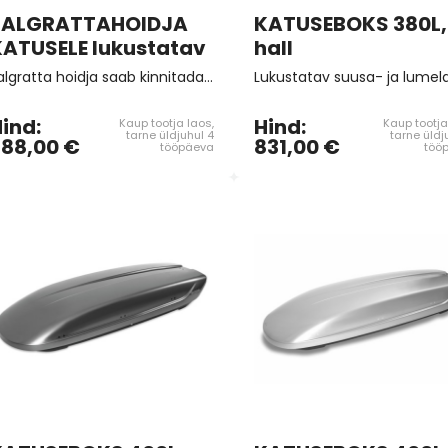
JALGRATTAHOIDJA
KATUSEBOKS 380L,
 256X22
KATUSELE lukustatav
hall
ESIMENE PIDURIKETAS 276X24
ESIMENE PIDURIKETAS 
Jalgratta hoidja saab kinnitada kas ovaalsetele katuseraamidele, kasutades katuseraamil olevat T-soont, või ristkülikukujuliste katuselattide külge. Rattahoidja saab lukustada, et teie jalgratast varguse eest paremini kaitsta.
5/100
5/112
ind:
Hind:
Kaup tootja laos,
Kaup tootja
141,17 €
70,59 €
141,17 €
70,59 €
tarne üldjuhul 4
tarne üldj
288,00 €
831,00 €
tööpäeva
töö