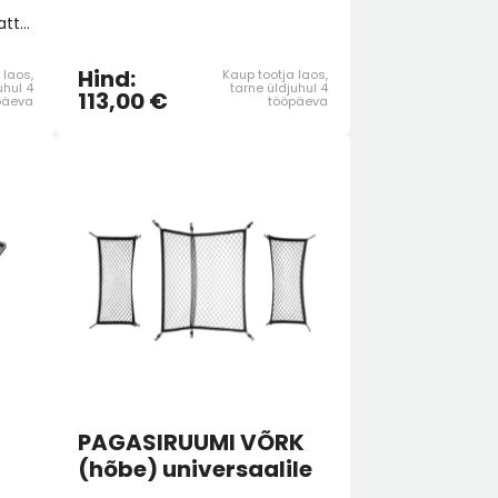
Pagasiruumi kahepoolne matt paigaldatakse tekstiilkülg ülespoole, mis takistab pagasi soovimatut liikumist. Transportides aga esemeid, mis võivad autot määrida, on lihtne matt ringi keerata, nii et peale jääks kummist pool.
al
Hind:
 laos,
Kaup tootja laos,
uhul 4
tarne üldjuhul 4
113,00 €
päeva
tööpäeva
PAGASIRUUMI VÕRK
(hõbe) universaalile