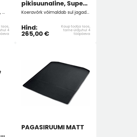
pikisuunaline, Superb
universaal
Kinnitusrihm on lisavarustus, mis aitab kaasa suurema pagasi turvalisele transportimisele. Sellega saab hõlpsasti kinnitada näiteks kohvreid, et vältida nende liikumist sõidu ajal pagasiruumis.
Koeravõrk võimaldab sul jagada pagasiruumi kaheks osaks. See on praktiline neile, kes tihti veavad ühes ka lemmiklooma lisaks muudele asjadele. Paigaldus on soovitatav teostada ŠKODA ametliku teeninduspartneri juures.
Hind:
 laos,
Kaup tootja laos,
uhul 4
tarne üldjuhul 4
265,00 €
päeva
tööpäeva
PAGASIRUUMI MATT
T