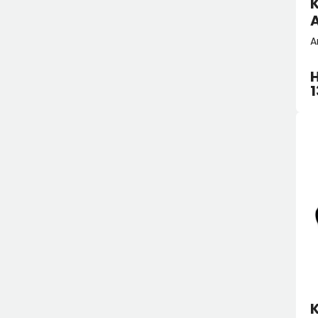
A
H
1
K