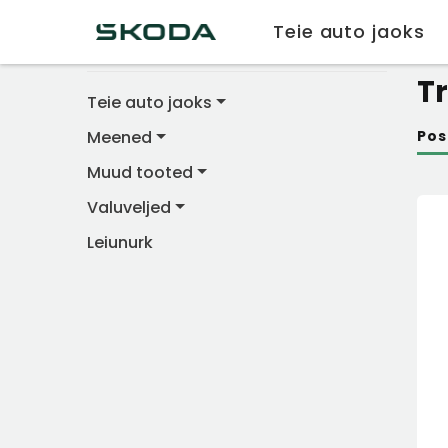
Teie auto jaoks
TOOTEGRUPID
hom
T
Teie auto jaoks
Meened
Pos
Muud tooted
Valuveljed
Leiunurk