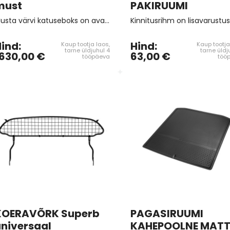
must
PAKIRUUMI
Musta värvi katuseboks on avatav mõlemalt poolt, mis muudab peale- ja mahalaadimise mugavamaks. Uue ŠKODA katuseboksi kogumaht on kasvanud 512 liitrini, mis pakub piisavalt ruumi kõigeks, mida reisidel vaja võib minna.
ind:
Hind:
Kaup tootja laos,
Kaup tootja
tarne üldjuhul 4
tarne üldj
630,00 €
63,00 €
tööpäeva
töö
KOERAVÕRK Superb
PAGASIRUUMI
universaal
KAHEPOOLNE MAT