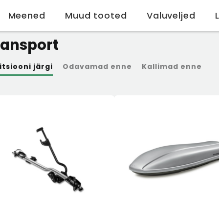
Meened
Muud tooted
Valuveljed
e
Teie auto jaoks
Superb
2015-2024
Universaal
Transp
ransport
itsiooni järgi
Odavamad enne
Kallimad enne