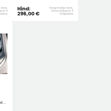
Hind:
 laos,
Kaup tootja laos,
uhul 4
tarne üldjuhul 4
296,00 €
päeva
tööpäeva
Tagaistme kaitsekate. Kui teil on kass, koer või mõni muu loom, siis sobib just teile suur istmekate. See on valmistatud tugavast, veekindlast ning kergesti puhastatavast materjalist ning katab tagaistme täielikult. Kõik Skoda mudelid.