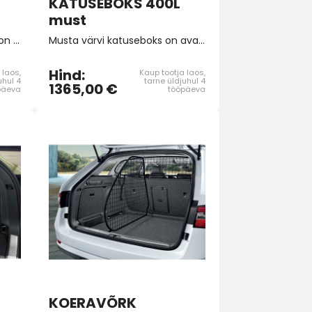
KATUSEBOKS 400L
must
Hõbedast värvi katuseboks on avatav mõlemalt poolt, mis muudab peale- ja mahalaadimise mugavamaks. Uue ŠKODA katuseboksi kogumaht on kasvanud 400 liitrini, mis pakub piisavalt ruumi kõigeks, mida reisidel vaja võib minna. Mõõdud: 215 x 95 x 35 cm.
Musta värvi katuseboks on avatav mõlemalt poolt, mis muudab peale- ja mahalaadimise mugavamaks. Uue ŠKODA katuseboksi kogumaht on kasvanud 400 liitrini, mis pakub piisavalt ruumi kõigeks, mida reisidel vaja võib minna.
Hind:
 laos,
Kaup tootja laos,
uhul 4
tarne üldjuhul 4
1365,00 €
päeva
tööpäeva
KOERAVÕRK