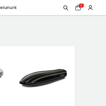
0
Leiunurk
ort