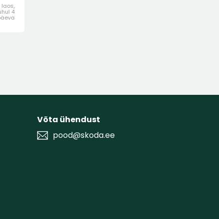
 laos,
uhul 4
päeva
Võta ühendust
pood@skoda.ee