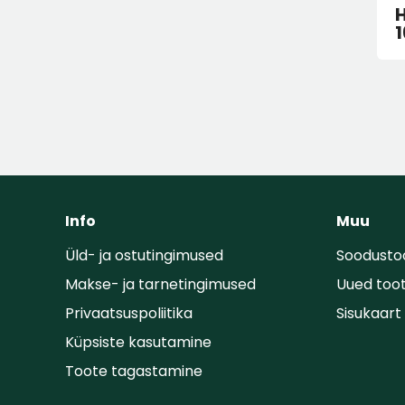
H
1
Info
Muu
Üld- ja ostutingimused
Soodusto
Makse- ja tarnetingimused
Uued too
Privaatsuspoliitika
Sisukaart
Küpsiste kasutamine
Toote tagastamine