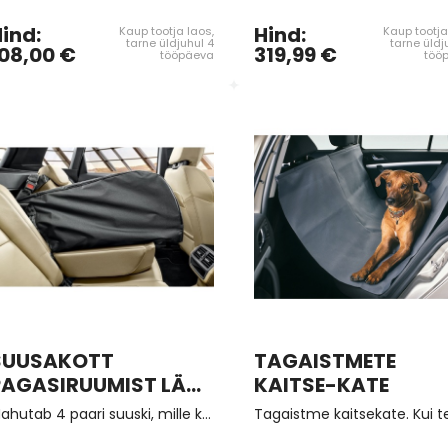
ind:
Hind:
Kaup tootja laos,
Kaup tootja
tarne üldjuhul 4
tarne üldj
08,00 €
319,99 €
tööpäeva
töö
SUUSAKOTT
TAGAISTMETE
PAGASIRUUMIST LÄBI
KAITSE-KATE
KÄETOE (4 kmpl
Mahutab 4 paari suuski, mille kogukaal on kuni 17 kg.
suuskadele