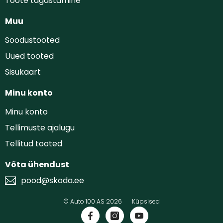
Toote tagastamine
Muu
Soodustooted
Uued tooted
Sisukaart
Minu konto
Minu konto
Tellimuste ajalugu
Tellitud tooted
Võta ühendust
pood@skoda.ee
© Auto 100 AS 2026
Küpsised