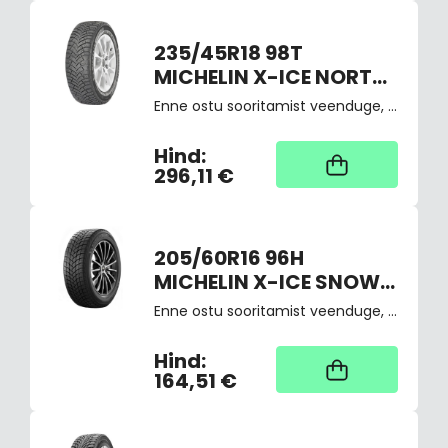
235/45R18 98T
MICHELIN X-ICE NORTH
4 Naastrehv
Enne ostu sooritamist veenduge, et antud rehvid sobivad just teie sõidukile, vastav märge on tehnilises passis ja maanteeameti kodulehel
Hind:
Kaup tootja laos,
tarne üldjuhul 4
296,11 €
tööpäeva
205/60R16 96H
MICHELIN X-ICE SNOW
Pehme lamell C-E-A
Enne ostu sooritamist veenduge, et antud rehvid sobivad just teie sõidukile, vastav märge on tehnilises passis ja maanteeameti kodulehel
Hind:
Kaup tootja laos,
tarne üldjuhul 4
164,51 €
tööpäeva