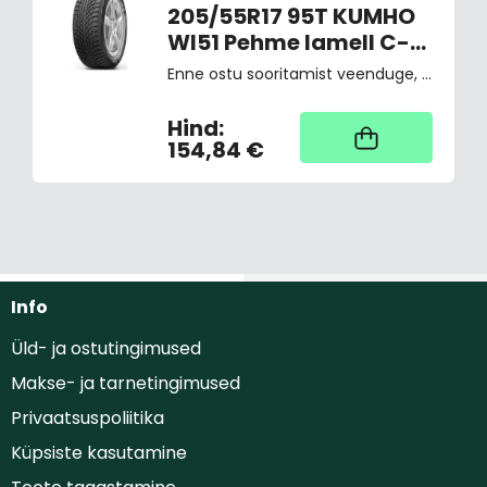
205/55R17 95T KUMHO
WI51 Pehme lamell C-
E-B
Enne ostu sooritamist veenduge, et antud rehvid sobivad just teie sõidukile, vastav märge on tehnilises passis ja maanteeameti kodulehel
Hind:
Kaup tootja laos,
tarne üldjuhul 4
154,84 €
tööpäeva
Info
Üld- ja ostutingimused
Makse- ja tarnetingimused
Privaatsuspoliitika
Küpsiste kasutamine