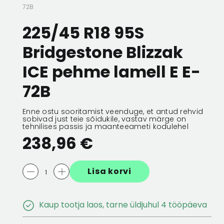
72B
 256X22
ESIMENE PIDURIKETAS 256X22
ESIMENE PIDURIK
225/45 R18 95S
5/100
5/100
Bridgestone Blizzak
132,56 €
66,28 €
132,56 €
66,28 
ICE pehme lamell E E-
72B
Enne ostu sooritamist veenduge, et antud rehvid
sobivad just teie sõidukile, vastav märge on
tehnilises passis ja maanteeameti kodulehel
238,96 €
Lisa korvi
Kaup tootja laos, tarne üldjuhul 4 tööpäeva