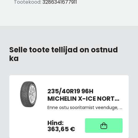
Tootekood:
3286341677911
Selle toote tellijad on ostnud
ka
235/40R19 96H
MICHELIN X-ICE NORTH
4 Naastrehv
Enne ostu sooritamist veenduge, et antud rehvid sobivad just teie sõidukile, vastav märge on tehnilises passis ja maanteeameti kodulehel
Hind:
Kaup tootja laos,
tarne üldjuhul 4
363,65 €
tööpäeva