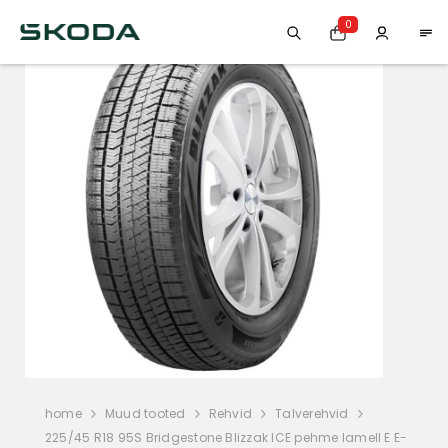
0
home
Muud tooted
Rehvid
Talverehvid
225/45 R18 95S Bridgestone Blizzak ICE pehme lamell E E-