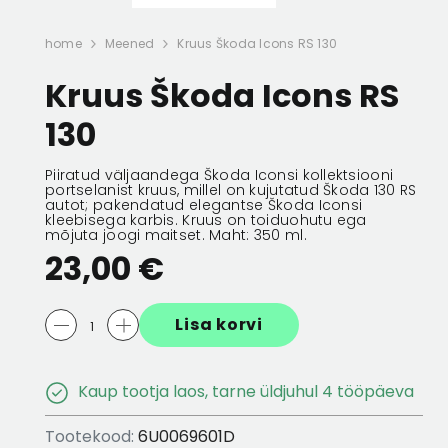
 256X22
ESIMENE PIDURIKETAS 256X22
ESIMENE PIDURIK
home
Meened
Kruus Škoda Icons RS 130
5/100
5/100
Kruus Škoda Icons RS
132,56 €
66,28 €
132,56 €
66,28 
130
Piiratud väljaandega Škoda Iconsi kollektsiooni
portselanist kruus, millel on kujutatud Škoda 130 RS
autot; pakendatud elegantse Škoda Iconsi
kleebisega karbis. Kruus on toiduohutu ega
mõjuta joogi maitset. Maht: 350 ml.
23,00 €
Lisa korvi
Kaup tootja laos, tarne üldjuhul 4 tööpäeva
Tootekood:
6U0069601D