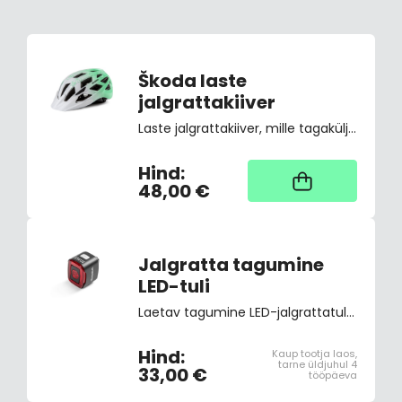
Škoda laste
jalgrattakiiver
Laste jalgrattakiiver, mille tagaküljel on LED-vilkuv tuli. LED-valgustit saab ühe käega sisse ja välja lülitada ilma kiivrit eemaldamata. Kiiver vastab Euroopa ohutusstandardile CE EN 1078. Suurus: S 52-56 cm. Kaal: 267 g.
Hind:
Kaup tootja laos,
tarne üldjuhul 4
48,00 €
tööpäeva
Jalgratta tagumine
LED-tuli
Laetav tagumine LED-jalgrattatuli, koos nutika piduritule funktsiooniga. Veekindluse tase IP65. 4 valgustusrežiimi + 5 vilkuvat režiimi. Aku kestvus: 2,5-6h sõltuvalt valitud režiimist.
Hind:
Kaup tootja laos,
tarne üldjuhul 4
33,00 €
tööpäeva