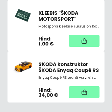
KLEEBIS "ŠKODA
MOTORSPORT"
Motospordi kleebise suurus on 15x10cm
Hind:
Kaup tootja laos,
tarne üldjuhul 4
1,00 €
tööpäeva
SKODA konstruktor
ŠKODA Enyaq Coupé RS
Enyaq Coupé RS oranži värvi ehitusklotsid, 1:35 mõõtkavas. Klaasid on valmistatud kvaliteetsest läbipaistvast plastikust. Ei sobi alla 3-aastastele lastele. Mõõdud: 13 cm pikk, 6,5 cm lai ja 4,5 cm kõrgus pärast kokkupanekut.
Hind:
Kaup tootja laos,
tarne üldjuhul 4
34,00 €
tööpäeva