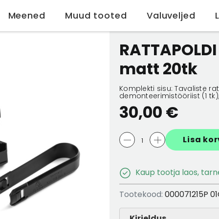
Meened
Muud tooted
Valuveljed
home
RATTAPOLDI KATETE KPL
RATTAPOLDI
matt 20tk
Komplekti sisu: Tavaliste rat
demonteerimistööriist (1 tk
30,00 €
Lisa kor
Kaup tootja laos, tar
Tootekood:
000071215P 0
Kirjeldus