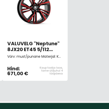
VALUVELG "Neptune"
8JX20 ET45 5/112
must/punane
Värv: must/punane Materjal: Kergsulam Velje suurus: 8,0J x 20“ ET45 5x112 Rehvimõõt: 235/50 R20. 82 kWh ja võimsama aku puhul kasutage taga 9,0J x 20" ET 42 velgi (5LG071490AACZX)
Hind:
Kaup tootja laos,
tarne üldjuhul 4
671,00 €
tööpäeva