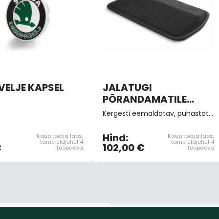
VELJE KAPSEL
JALATUGI
PÕRANDAMATILE
"Lounge Step"
Kergesti eemaldatav, puhastatav jalgadetugi on ette nähtud asetamiseks otse kõrvalistmete (nii esi- kui ka tagaistmete) jalamattidele. Ei tohi kasutada juhiruumis. Komplekt sisaldab 2 jalatuge.
Hind:
Kaup tootja laos,
Kaup tootja laos,
tarne üldjuhul 4
tarne üldjuhul 4
€
102,00 €
tööpäeva
tööpäeva