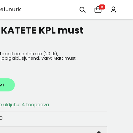
0
Leiunurk
 must matt 20tk
 KATETE KPL must
tapoltide poldikate (20 tk),
), paigaldusjuhend. Värv: Matt must
vi
ne üldjuhul 4 tööpäeva
1C