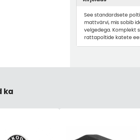
 256X22
See standardsete polt
ESIMENE PIDURIKETAS 276X24
ESIMENE PIDURIKETAS 
mattvärvi, mis sobib i
5/100
5/112
velgedega.
Komplekt sis
rattapoltide katete e
141,17 €
70,59 €
141,17 €
70,59 €
d ka