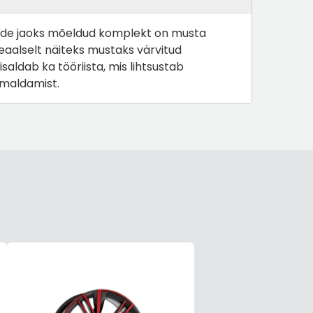
ide jaoks mõeldud komplekt on musta
276X24
ESIMENE PIDURIKETAS 288X25
ESIMENE PIDURIKETAS 2
deaalselt näiteks mustaks värvitud
5/100
5/100 ECO
aldab ka tööriista, mis lihtsustab
emaldamist.
152,45 €
76,22 €
88,26 €
44,13 €