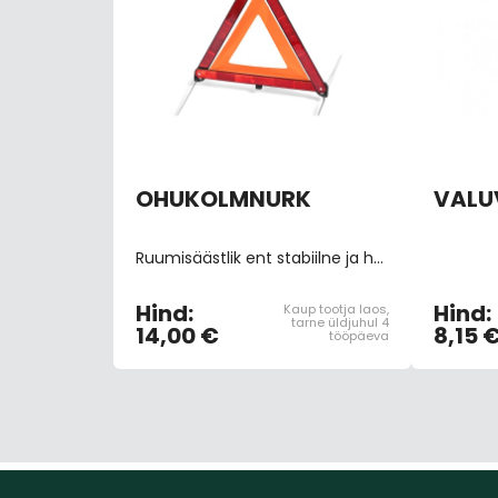
OHUKOLMNURK
VALU
Ruumisäästlik ent stabiilne ja hästi silmatorkav ohukolmnurk; kokkuklapitavate metallist jalgadega
Hind:
Hind:
Kaup tootja laos,
tarne üldjuhul 4
14,00 €
8,15 
tööpäeva