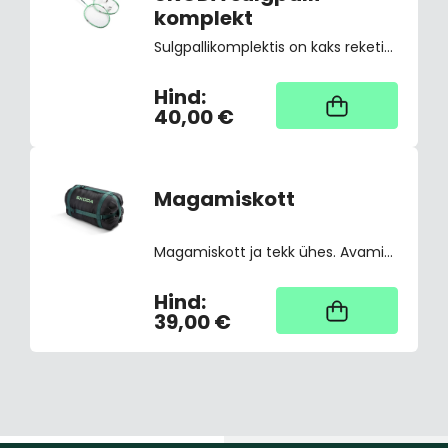
komplekt
Sulgpallikomplektis on kaks reketit, ning kaks valget sulgpalli. Kogu komplekt on praktilises kandekotis.
Hind:
Kaup tootja laos,
tarne üldjuhul 4
40,00 €
tööpäeva
Magamiskott
Magamiskott ja tekk ühes. Avamine kahesuunalise tõmblukuga ja kahe tõmblukuga paremal küljel ja all. Temperatuur: Äärmuslik: +1 °C, piir: +11 °C, Mugavus: +15 °C. Materjal: 100% polüester, Mõõdud: 220 x 90 cm, Kaal: 1,508 kg,
Hind:
Kaup tootja laos,
tarne üldjuhul 4
39,00 €
tööpäeva