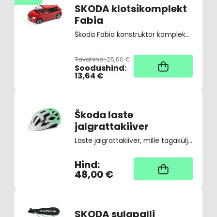
SKODA klotsikomplekt
Fabia
Škoda Fabia konstruktor komplekt. Mudel mõõtkavas 1:35. Ei sobi alla 3-aastastele lastele. Materjal : ABS plast Värv : punane Mõõdud : pikkus 11cm, laius 6,5cm ja kõrgus 4cm
Tavahind:
25,00 €
1
Soodushind:
13,64 €
Škoda laste
jalgrattakiiver
Laste jalgrattakiiver, mille tagaküljel on LED-vilkuv tuli. LED-valgustit saab ühe käega sisse ja välja lülitada ilma kiivrit eemaldamata. Kiiver vastab Euroopa ohutusstandardile CE EN 1078. Suurus: S 52-56 cm. Kaal: 267 g.
Hind:
Kaup tootja laos,
tarne üldjuhul 4
48,00 €
tööpäeva
SKODA sulgpalli