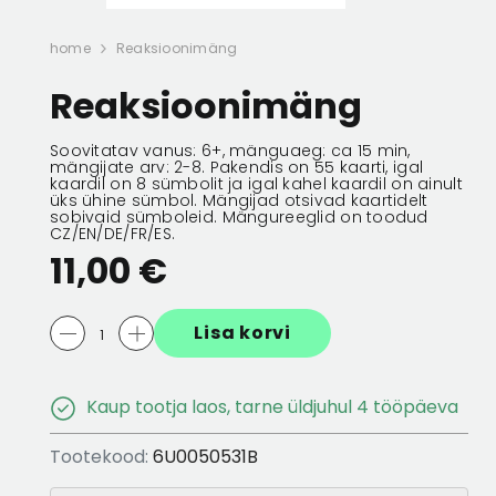
 256X22
ESIMENE PIDURIKETAS 256X22
ESIMENE PIDURIK
home
Reaksioonimäng
5/100
5/100
Reaksioonimäng
132,56 €
66,28 €
132,56 €
66,28 
Soovitatav vanus: 6+, mänguaeg: ca 15 min,
mängijate arv: 2-8. Pakendis on 55 kaarti, igal
kaardil on 8 sümbolit ja igal kahel kaardil on ainult
üks ühine sümbol. Mängijad otsivad kaartidelt
sobivaid sümboleid. Mängureeglid on toodud
CZ/EN/DE/FR/ES.
11,00 €
Lisa korvi
Kaup tootja laos, tarne üldjuhul 4 tööpäeva
Tootekood:
6U0050531B