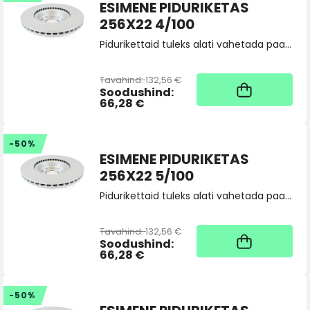
ESIMENE PIDURIKETAS
256X22 4/100
Pidurikettaid tuleks alati vahetada paarina, tellides 2 tk. Vajadusel saatke toote sobivuspäring pood@skoda.ee
Tavahind:
132,56 €
Kaup tootja laos, tarne
üldjuhul 4 tööpäeva
Soodushind:
66,28 €
-50%
ESIMENE PIDURIKETAS
256X22 5/100
Pidurikettaid tuleks alati vahetada paarina, tellides 2 tk. Vajadusel saatke toote sobivuspäring pood@skoda.ee
Tavahind:
132,56 €
Kaup tootja laos, tarne
üldjuhul 4 tööpäeva
Soodushind:
66,28 €
-50%