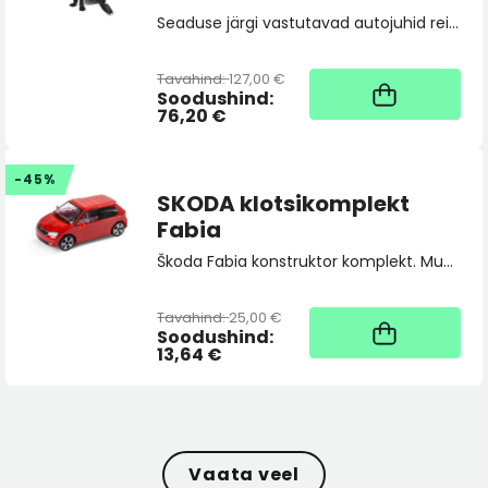
Seaduse järgi vastutavad autojuhid reisijate ja ka loomade ohutuse eest nende sõidukis. Koera turvavöö on oluline kõigile, kes võtavad regulaarselt oma neljajalgse sõbra sõidule kaasa.
Tavahind:
127,00 €
1
Soodushind:
76,20 €
-45%
SKODA klotsikomplekt
Fabia
Škoda Fabia konstruktor komplekt. Mudel mõõtkavas 1:35. Ei sobi alla 3-aastastele lastele. Materjal : ABS plast Värv : punane Mõõdud : pikkus 11cm, laius 6,5cm ja kõrgus 4cm
Tavahind:
25,00 €
1
Soodushind:
13,64 €
Vaata veel