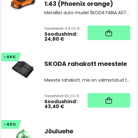
1:43 (Phoenix orange)
Metallist auto mudel ŠKODA FABIA A07 mõõtkavas 1:43.
Tavahind:
44,00 €
1
Soodushind:
24,80 €
-46%
SKODA rahakott meestele
Meeste rahakott, mis on valmistatud taaskasutatud turvavöödest.
Tavahind:
80,00 €
1
Soodushind:
43,40 €
-40%
Jõuluehe