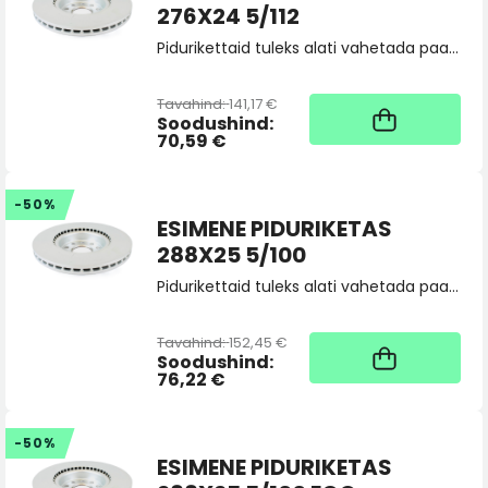
276X24 5/112
Pidurikettaid tuleks alati vahetada paarina, tellides 2 tk. Vajadusel saatke toote sobivuspäring pood@skoda.ee
Tavahind:
141,17 €
Kaup tootja laos, tarne
üldjuhul 4 tööpäeva
Soodushind:
70,59 €
-50%
ESIMENE PIDURIKETAS
288X25 5/100
Pidurikettaid tuleks alati vahetada paarina, tellides 2 tk. Vajadusel saatke toote sobivuspäring pood@skoda.ee
Tavahind:
152,45 €
Kaup tootja laos, tarne
üldjuhul 4 tööpäeva
Soodushind:
76,22 €
-50%
ESIMENE PIDURIKETAS