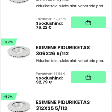
Pidurikettaid tuleks alati vahetada paarina, tellides 2 tk. Vajadusel saatke toote sobivuspäring pood@skoda.ee
Tavahind:
152,45 €
Kaup tootja laos, tarne
üldjuhul 4 tööpäeva
Soodushind:
76,22 €
-50%
ESIMENE PIDURIKETAS
306X26 5/112
Pidurikettaid tuleks alati vahetada paarina, tellides 2 tk. Vajadusel saatke toote sobivuspäring pood@skoda.ee
Tavahind:
185,58 €
Kaup tootja laos, tarne
üldjuhul 4 tööpäeva
Soodushind:
92,79 €
-50%
ESIMENE PIDURIKETAS
312X25 5/112