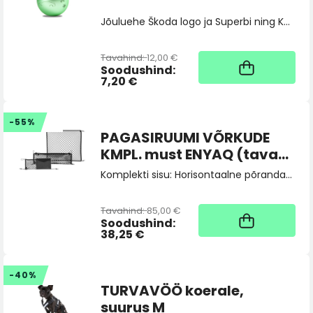
Jõuluehe Škoda logo ja Superbi ning Kodiaqi mudelite kontuuridega. Stiilne lisa teie jõulupuule või pidulikule kodukaunistusele.
Tavahind:
12,00 €
1
Soodushind:
7,20 €
-55%
PAGASIRUUMI VÕRKUDE
KMPL. must ENYAQ (tava
pakiruumi põrandaga
Komplekti sisu: Horisontaalne põrandavõrk, max kandevõime 1,5 kg. Vertikaalne tagumine võrk, max kandevõime 1,5 kg. Vertikaalne külgvõrk, max kandevõime 1,5 kg. Vertikaalne küljevõrk taskuga, max kandevõime 1,5 kg.
autole)
Tavahind:
85,00 €
5
Soodushind:
38,25 €
-40%
TURVAVÖÖ koerale,
suurus M