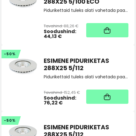
288X25 5/100 ECO
Pidurikettaid tuleks alati vahetada paarina, tellides 2 tk. Vajadusel saatke toote sobivuspäring pood@skoda.ee
Tavahind:
88,26 €
Kaup tootja laos, tarne
üldjuhul 4 tööpäeva
Soodushind:
44,13 €
-50%
ESIMENE PIDURIKETAS
288X25 5/112
Pidurikettaid tuleks alati vahetada paarina, tellides 2 tk. Vajadusel saatke toote sobivuspäring pood@skoda.ee
Tavahind:
152,45 €
Kaup tootja laos, tarne
üldjuhul 4 tööpäeva
Soodushind:
76,22 €
-50%
ESIMENE PIDURIKETAS
288X25 5/112