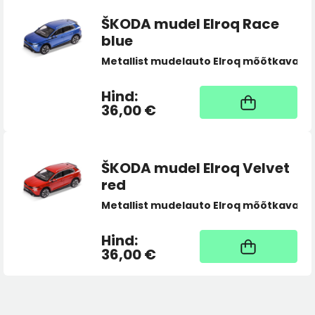
ŠKODA mudel Elroq Race
blue
Metallist mudelauto Elroq mõõtkavas 1:
Värv:
Race sinine
Hind:
Kaup tootja laos, tarne
üldjuhul 4 tööpäeva
36,00 €
Materjal:
Metall
Skaala:
1:43
ŠKODA mudel Elroq Velvet
red
Kaal:
187
g
Metallist mudelauto Elroq mõõtkavas 1:
Hind:
Kaup tootja laos, tarne
üldjuhul 4 tööpäeva
36,00 €