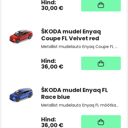
Hind:
Kaup tootja laos, tarne
üldjuhul 4 tööpäeva
30,00 €
ŠKODA mudel Enyaq
Coupe FL Velvet red
Metallist mudelauto Enyaq Coupe FL mõõtkavas 1:43.
Hind:
Kaup tootja laos, tarne
üldjuhul 4 tööpäeva
36,00 €
ŠKODA mudel Enyaq FL
Race blue
Metallist mudelauto Enyaq FL mõõtkavas 1:43.
Hind:
Kaup tootja laos, tarne
üldjuhul 4 tööpäeva
36,00 €