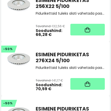
ESIMENE PIDURIKETAS
256X22 5/100
Pidurikettaid tuleks alati vahetada paarina, tellides 2 tk. Vajadusel saatke toote sobivuspäring pood@skoda.ee
Tavahind:
132,56 €
Kaup tootja laos, tarne
üldjuhul 4 tööpäeva
Soodushind:
66,28 €
-50%
ESIMENE PIDURIKETAS
276X24 5/100
Pidurikettaid tuleks alati vahetada paarina, tellides 2 tk. Vajadusel saatke toote sobivuspäring pood@skoda.ee
Tavahind:
141,17 €
Kaup tootja laos, tarne
üldjuhul 4 tööpäeva
Soodushind:
70,59 €
-50%
ESIMENE PIDURIKETAS