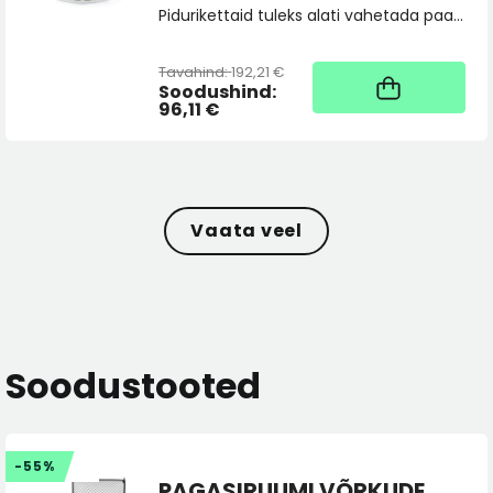
Pidurikettaid tuleks alati vahetada paarina, tellides 2 tk. Vajadusel saatke toote sobivuspäring pood@skoda.ee
Tavahind:
192,21 €
Kaup tootja laos, tarne
üldjuhul 4 tööpäeva
Soodushind:
96,11 €
Vaata veel
Soodustooted
-55%
PAGASIRUUMI VÕRKUDE