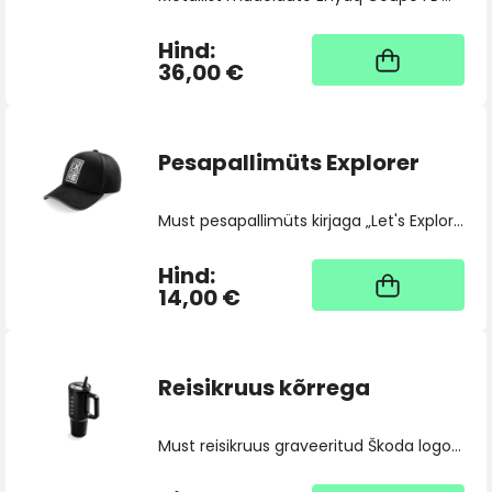
Hind:
Kaup tootja laos, tarne
üldjuhul 4 tööpäeva
36,00 €
Pesapallimüts Explorer
Must pesapallimüts kirjaga „Let's Explore“.
Hind:
Kaup tootja laos, tarne
üldjuhul 4 tööpäeva
14,00 €
Reisikruus kõrrega
Must reisikruus graveeritud Škoda logoga. Topeltseinaga isolatsioon hoiab teie joogi ideaalsel temperatuuril, samas kui praktiline kaas ülespööratava tilaga tagab mugava joomise. Kruus valmistatud 100% ohutust ja BPA-vabast materjalist.