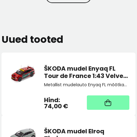
Uued tooted
ŠKODA mudel Enyaq FL
Tour de France 1:43 Velvet
Red
Metallist mudelauto Enyaq FL mõõtkavas 1:43.
Hind:
Kaup tootja laos, tarne
üldjuhul 4 tööpäeva
74,00 €
ŠKODA mudel Elroq