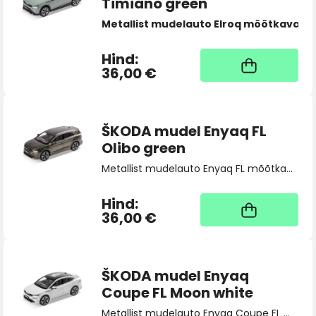
Timiano green
Metallist mudelauto Elroq mõõtkavas 1:
Hind:
Kaup tootja laos, tarne
üldjuhul 4 tööpäeva
36,00 €
ŠKODA mudel Enyaq FL
Olibo green
Metallist mudelauto Enyaq FL mõõtkavas 1:43.
Hind:
Kaup tootja laos, tarne
üldjuhul 4 tööpäeva
36,00 €
ŠKODA mudel Enyaq
Coupe FL Moon white
Metallist mudelauto Enyaq Coupe FL mõõtkavas 1:43.