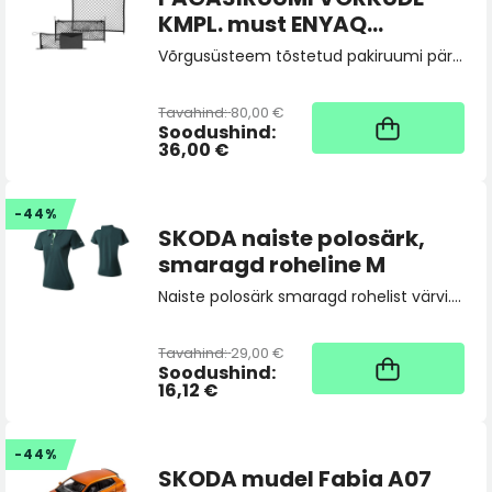
KMPL. must ENYAQ
(kõrgendatud põrandaga
Võrgusüsteem tõstetud pakiruumi pärandaga autole. - Horisontaalne põrandavõrk (maksimaalne kandevõime 1,5 kg). - Vertikaalne tagumine võrk (maksimaalne kandevõime 1,5 kg). - Vertikaalne külgvõrk koos taskuga (maksimaalne kandevõime 1,5 kg).
mudelile)
Tavahind:
80,00 €
4
Soodushind:
36,00 €
-44%
SKODA naiste polosärk,
smaragd roheline M
Naiste polosärk smaragd rohelist värvi. Vasakule varrukale tikitud ŠKODA logo.
Tavahind:
29,00 €
1
Soodushind:
16,12 €
-44%
SKODA mudel Fabia A07