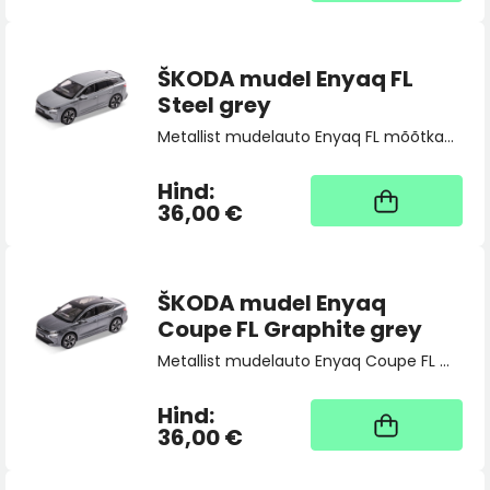
ŠKODA mudel Enyaq FL
Steel grey
Metallist mudelauto Enyaq FL mõõtkavas 1:43.
Hind:
Kaup tootja laos, tarne
üldjuhul 4 tööpäeva
36,00 €
ŠKODA mudel Enyaq
Coupe FL Graphite grey
Metallist mudelauto Enyaq Coupe FL mõõtkavas 1:43.
Hind:
Kaup tootja laos, tarne
üldjuhul 4 tööpäeva
36,00 €