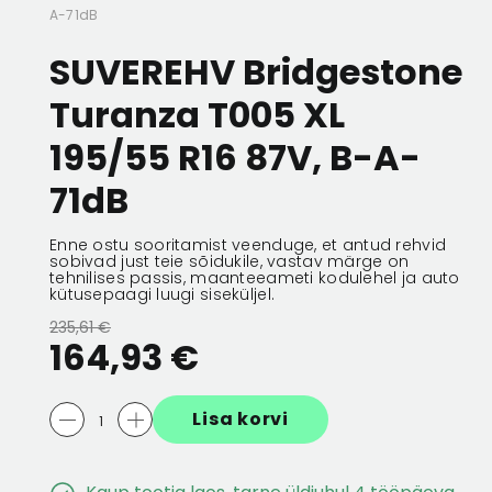
A-71dB
 256X22
ESIMENE PIDURIKETAS 256X22
ESIMENE PIDURIK
SUVEREHV Bridgestone
5/100
5/100
Turanza T005 XL
132,56 €
66,28 €
132,56 €
66,28 
195/55 R16 87V, B-A-
71dB
Enne ostu sooritamist veenduge, et antud rehvid
sobivad just teie sõidukile, vastav märge on
tehnilises passis, maanteeameti kodulehel ja auto
kütusepaagi luugi siseküljel.
235,61 €
164,93 €
Lisa korvi