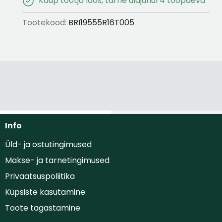
Kaup tootja laos, tarne üldjuhul 4 tööpäeva
Tootekood:
BRI19555R16T005
Info
Üld- ja ostutingimused
Makse- ja tarnetingimused
Privaatsuspoliitika
Küpsiste kasutamine
Toote tagastamine