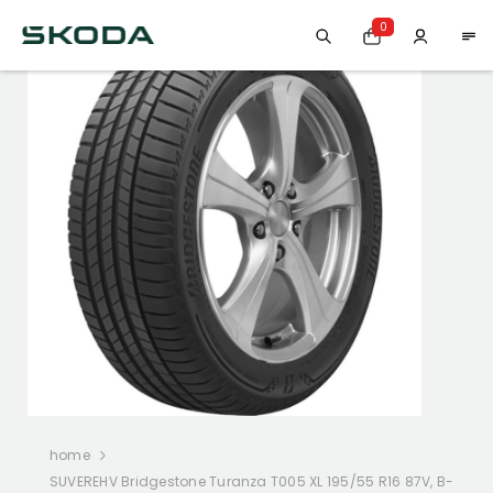
0
-30%
home
SUVEREHV Bridgestone Turanza T005 XL 195/55 R16 87V, B-