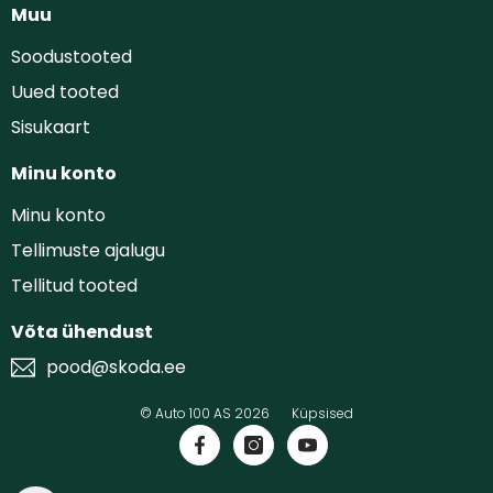
Muu
Soodustooted
Uued tooted
Sisukaart
Minu konto
Minu konto
Tellimuste ajalugu
Tellitud tooted
Võta ühendust
pood@skoda.ee
© Auto 100 AS 2026
Küpsised