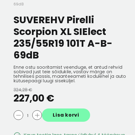
69dB
 256X22
ESIMENE PIDURIKETAS 256X22
ESIMENE PIDURIK
SUVEREHV Pirelli
5/100
5/100
Scorpion XL SIElect
132,56 €
66,28 €
132,56 €
66,28 
235/55R19 101T A-B-
69dB
Enne ostu sooritamist veenduge, et antud rehvid
sobivad just teie sõidukile, vastav märge on
tehnilises passis, maanteeameti kodulehel ja auto
kütusepaagi luugi siseküljel.
324,28 €
227,00 €
Lisa korvi