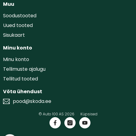
Muu
Soodustooted
Uued tooted
Sisukaart
Minu konto
Minu konto
Tellimuste ajalugu
Tellitud tooted
Võta ühendust
pood@skoda.ee
© Auto 100 AS 2026
Küpsised