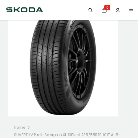
0
-30%
home
SUVEREHV Pirelli Scorpion XL SIElect 235/55R19 101T A-B-