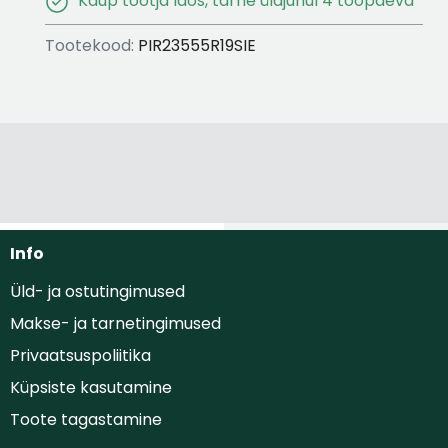
Kaup tootja laos, tarne üldjuhul 4 tööpäeva
Tootekood:
PIR23555R19SIE
Info
Üld- ja ostutingimused
Makse- ja tarnetingimused
Privaatsuspoliitika
Küpsiste kasutamine
Toote tagastamine