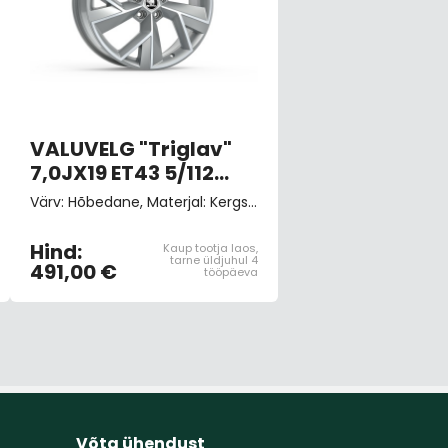
VALUVELG "Triglav"
7,0JX19 ET43 5/112
Hõbedane
Värv: Hõbedane, Materjal: Kergsulam, Velje suurus: 7,0 J x 19" ET 43, 5x112, Rehvi suurus: 235/50 R19, Sobivus: Kodiaq
Hind:
Kaup tootja laos,
tarne üldjuhul 4
491,00 €
tööpäeva
Võta ühendust