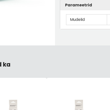
Parameetrid
 256X22
ESIMENE PIDURIKETAS 276X24
ESIMENE PIDURIKETAS 
Mudelid
5/100
5/112
141,17 €
70,59 €
141,17 €
70,59 €
d ka