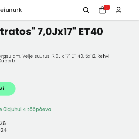
0
Leiunurk
0Jx17" ET40 hõbedane
ratos" 7,0Jx17" ET40
sulam, Velje suurus: 7.0J x 17" ET 40, 5x112, Rehvi
Superb III
vi
ne üldjuhul 4 tööpäeva
8Z8
024