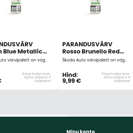
NDUSVÄRV
PARANDUSVÄRV
 Blue Metallic
Rosso Brunello Red
/F5Q/8D8D
9893/F3X/X7X7
Škoda Auto värvipalett on väga lai. Saate neid kasutada mitte ainult kriimustuste parandamiseks, vaid ka sõiduki värvkatte väiksemate kahjustuste parandamiseks.
Škoda Auto värvipalett on väga lai. Saate neid kasutada mitte ainult kriimustuste parandamiseks, vaid ka sõiduki värvkatte väiksemate kahjustuste parandamiseks.
sliga)
(pintsliga)
Hind:
Kaup tootja laos,
Kaup tootja laos,
tarne üldjuhul 4
tarne üldjuhul 4
€
9,99 €
tööpäeva
tööpäeva
Minu konto