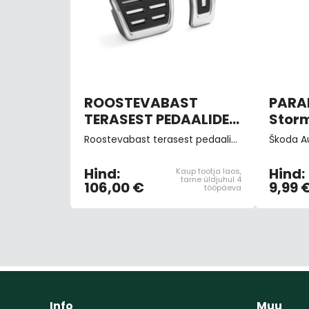
ROOSTEVABAST
PARA
TERASEST PEDAALIDE
Storm
KATTED (DSG
9462
Roostevabast terasest pedaalide katted, automaatkastiga sõidukile (katted gaasi- ja piduripedaalile)
automaat)
(pint
Hind:
Hind:
Kaup tootja laos,
tarne üldjuhul 4
106,00 €
9,99 
tööpäeva
Info
Muu