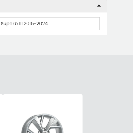
276X24
ESIMENE PIDURIKETAS 288X25
ESIMENE PIDURIKETAS 2
Superb III 2015-2024
5/100
5/100 ECO
152,45 €
76,22 €
88,26 €
44,13 €