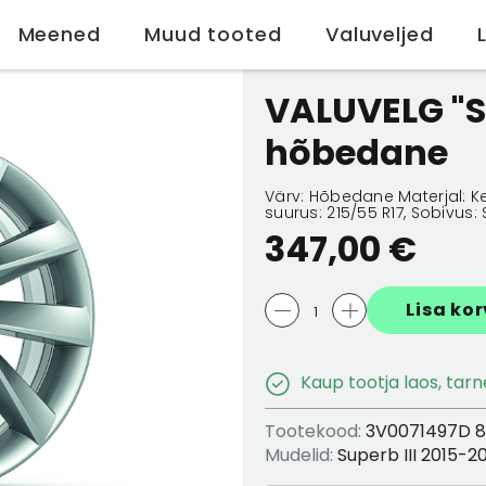
Meened
Muud tooted
Valuveljed
home
VALUVELG "Stratos" 7,
VALUVELG "St
hõbedane
Värv: Hõbedane Materjal: Kerg
suurus: 215/55 R17, Sobivus: 
347,00 €
Lisa kor
Kaup tootja laos, tar
Tootekood:
3V0071497D 
Mudelid:
Superb III 2015-2